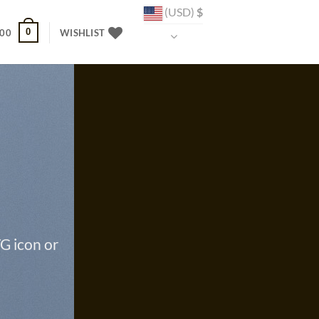
(USD)
$
0
.00
WISHLIST
G icon or