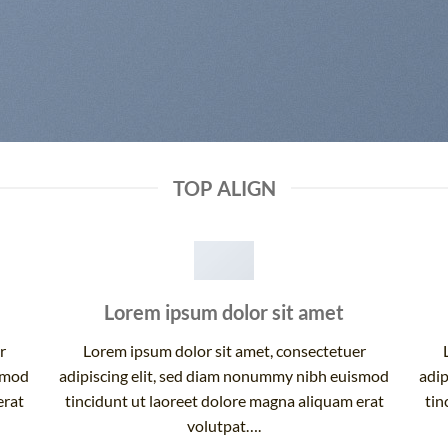
TOP ALIGN
Lorem ipsum dolor sit amet
r
Lorem ipsum dolor sit amet, consectetuer
ismod
adipiscing elit, sed diam nonummy nibh euismod
adip
erat
tincidunt ut laoreet dolore magna aliquam erat
tin
volutpat….