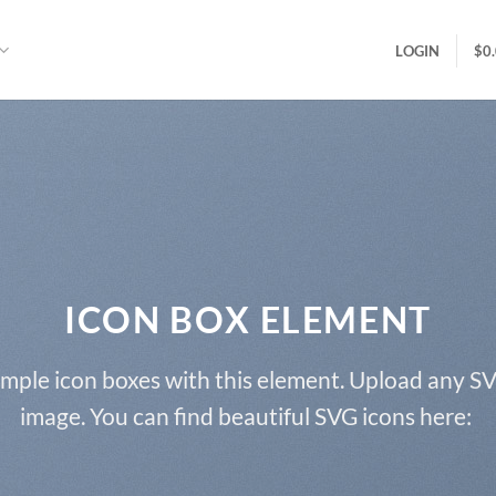
LOGIN
$
0
ICON BOX ELEMENT
imple icon boxes with this element. Upload any SV
image. You can find beautiful SVG icons here: