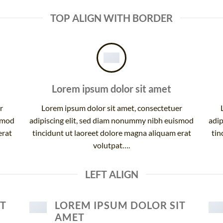
TOP ALIGN WITH BORDER
Lorem ipsum dolor sit amet
r
Lorem ipsum dolor sit amet, consectetuer
ismod
adipiscing elit, sed diam nonummy nibh euismod
adip
erat
tincidunt ut laoreet dolore magna aliquam erat
tin
volutpat….
LEFT ALIGN
IT
LOREM IPSUM DOLOR SIT
AMET